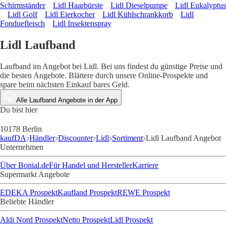
Schirmständer
Lidl Haarbürste
Lidl Dieselpumpe
Lidl Eukalyptus
Lidl Golf
Lidl Eierkocher
Lidl Kühlschrankkorb
Lidl
Fonduefleisch
Lidl Insektenspray
Lidl Laufband
Laufband im Angebot bei Lidl. Bei uns findest du günstige Preise und
die besten Angebote. Blättere durch unsere Online-Prospekte und
spare beim nächsten Einkauf bares Geld.
Alle Laufband Angebote in der App
Du bist hier
10178 Berlin
kaufDA
Händler
Discounter
Lidl
Sortiment
Lidl Laufband Angebot
Unternehmen
Über Bonial.de
Für Handel und Hersteller
Karriere
Supermarkt Angebote
EDEKA Prospekt
Kaufland Prospekt
REWE Prospekt
Beliebte Händler
Aldi Nord Prospekt
Netto Prospekt
Lidl Prospekt