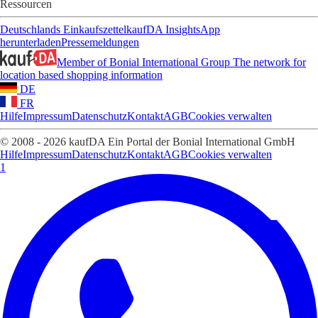
Ressourcen
Deutschlands Einkaufszettel
kaufDA Insights
App
herunterladen
Pressemeldungen
Member of Bonial International Group
The network for
location based shopping information
DE
FR
Hilfe
Impressum
Datenschutz
Kontakt
AGB
Cookies verwalten
© 2008 - 2026 kaufDA Ein Portal der Bonial International GmbH
Hilfe
Impressum
Datenschutz
Kontakt
AGB
Cookies verwalten
1