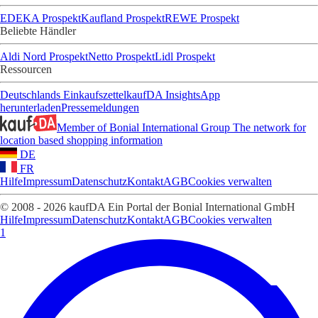
EDEKA Prospekt
Kaufland Prospekt
REWE Prospekt
Beliebte Händler
Aldi Nord Prospekt
Netto Prospekt
Lidl Prospekt
Ressourcen
Deutschlands Einkaufszettel
kaufDA Insights
App
herunterladen
Pressemeldungen
Member of Bonial International Group
The network for
location based shopping information
DE
FR
Hilfe
Impressum
Datenschutz
Kontakt
AGB
Cookies verwalten
© 2008 - 2026 kaufDA Ein Portal der Bonial International GmbH
Hilfe
Impressum
Datenschutz
Kontakt
AGB
Cookies verwalten
1