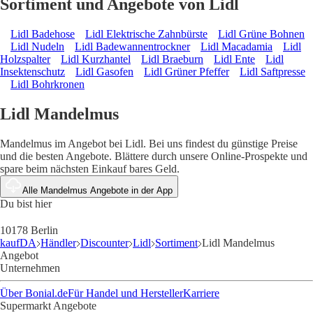
Sortiment und Angebote von Lidl
Lidl Badehose
Lidl Elektrische Zahnbürste
Lidl Grüne Bohnen
Lidl Nudeln
Lidl Badewannentrockner
Lidl Macadamia
Lidl
Holzspalter
Lidl Kurzhantel
Lidl Braeburn
Lidl Ente
Lidl
Insektenschutz
Lidl Gasofen
Lidl Grüner Pfeffer
Lidl Saftpresse
Lidl Bohrkronen
Lidl Mandelmus
Mandelmus im Angebot bei Lidl. Bei uns findest du günstige Preise
und die besten Angebote. Blättere durch unsere Online-Prospekte und
spare beim nächsten Einkauf bares Geld.
Alle Mandelmus Angebote in der App
Du bist hier
10178 Berlin
kaufDA
Händler
Discounter
Lidl
Sortiment
Lidl Mandelmus
Angebot
Unternehmen
Über Bonial.de
Für Handel und Hersteller
Karriere
Supermarkt Angebote