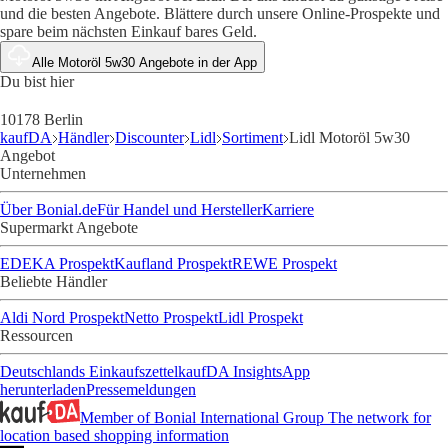
und die besten Angebote. Blättere durch unsere Online-Prospekte und
spare beim nächsten Einkauf bares Geld.
Alle Motoröl 5w30 Angebote in der App
Du bist hier
10178 Berlin
kaufDA
Händler
Discounter
Lidl
Sortiment
Lidl Motoröl 5w30
Angebot
Unternehmen
Über Bonial.de
Für Handel und Hersteller
Karriere
Supermarkt Angebote
EDEKA Prospekt
Kaufland Prospekt
REWE Prospekt
Beliebte Händler
Aldi Nord Prospekt
Netto Prospekt
Lidl Prospekt
Ressourcen
Deutschlands Einkaufszettel
kaufDA Insights
App
herunterladen
Pressemeldungen
Member of Bonial International Group
The network for
location based shopping information