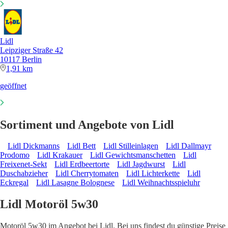
Lidl
Leipziger Straße 42
10117 Berlin
1,91 km
geöffnet
Sortiment und Angebote von Lidl
Lidl Dickmanns
Lidl Bett
Lidl Stilleinlagen
Lidl Dallmayr
Prodomo
Lidl Krakauer
Lidl Gewichtsmanschetten
Lidl
Freixenet-Sekt
Lidl Erdbeertorte
Lidl Jagdwurst
Lidl
Duschabzieher
Lidl Cherrytomaten
Lidl Lichterkette
Lidl
Eckregal
Lidl Lasagne Bolognese
Lidl Weihnachtsspieluhr
Lidl Motoröl 5w30
Motoröl 5w30 im Angebot bei Lidl. Bei uns findest du günstige Preise