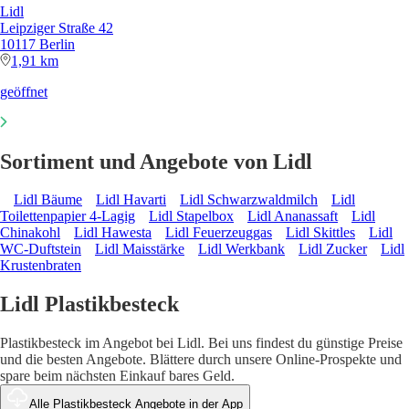
Lidl
Leipziger Straße 42
10117 Berlin
1,91 km
geöffnet
Sortiment und Angebote von Lidl
Lidl Bäume
Lidl Havarti
Lidl Schwarzwaldmilch
Lidl
Toilettenpapier 4-Lagig
Lidl Stapelbox
Lidl Ananassaft
Lidl
Chinakohl
Lidl Hawesta
Lidl Feuerzeuggas
Lidl Skittles
Lidl
WC-Duftstein
Lidl Maisstärke
Lidl Werkbank
Lidl Zucker
Lidl
Krustenbraten
Lidl Plastikbesteck
Plastikbesteck im Angebot bei Lidl. Bei uns findest du günstige Preise
und die besten Angebote. Blättere durch unsere Online-Prospekte und
spare beim nächsten Einkauf bares Geld.
Alle Plastikbesteck Angebote in der App