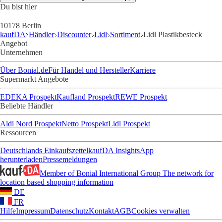
Du bist hier
10178 Berlin
kaufDA
Händler
Discounter
Lidl
Sortiment
Lidl Plastikbesteck
Angebot
Unternehmen
Über Bonial.de
Für Handel und Hersteller
Karriere
Supermarkt Angebote
EDEKA Prospekt
Kaufland Prospekt
REWE Prospekt
Beliebte Händler
Aldi Nord Prospekt
Netto Prospekt
Lidl Prospekt
Ressourcen
Deutschlands Einkaufszettel
kaufDA Insights
App
herunterladen
Pressemeldungen
Member of Bonial International Group
The network for
location based shopping information
DE
FR
Hilfe
Impressum
Datenschutz
Kontakt
AGB
Cookies verwalten