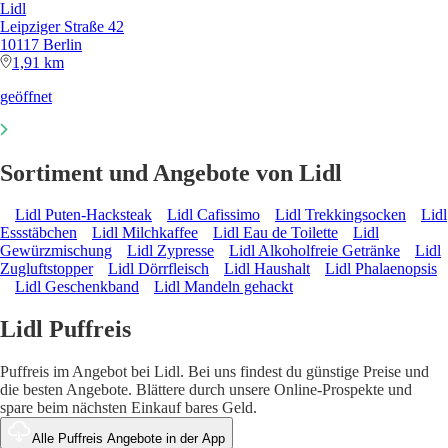
Lidl
Leipziger Straße 42
10117 Berlin
1,91 km
geöffnet
Sortiment und Angebote von Lidl
Lidl Puten-Hacksteak
Lidl Cafissimo
Lidl Trekkingsocken
Lidl
Essstäbchen
Lidl Milchkaffee
Lidl Eau de Toilette
Lidl
Gewürzmischung
Lidl Zypresse
Lidl Alkoholfreie Getränke
Lidl
Zugluftstopper
Lidl Dörrfleisch
Lidl Haushalt
Lidl Phalaenopsis
Lidl Geschenkband
Lidl Mandeln gehackt
Lidl Puffreis
Puffreis im Angebot bei Lidl. Bei uns findest du günstige Preise und
die besten Angebote. Blättere durch unsere Online-Prospekte und
spare beim nächsten Einkauf bares Geld.
Alle Puffreis Angebote in der App