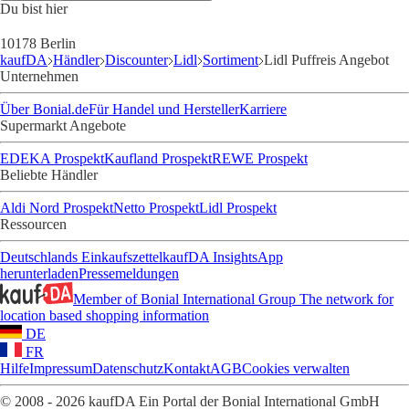
Du bist hier
10178 Berlin
kaufDA
Händler
Discounter
Lidl
Sortiment
Lidl Puffreis Angebot
Unternehmen
Über Bonial.de
Für Handel und Hersteller
Karriere
Supermarkt Angebote
EDEKA Prospekt
Kaufland Prospekt
REWE Prospekt
Beliebte Händler
Aldi Nord Prospekt
Netto Prospekt
Lidl Prospekt
Ressourcen
Deutschlands Einkaufszettel
kaufDA Insights
App
herunterladen
Pressemeldungen
Member of Bonial International Group
The network for
location based shopping information
DE
FR
Hilfe
Impressum
Datenschutz
Kontakt
AGB
Cookies verwalten
© 2008 - 2026 kaufDA Ein Portal der Bonial International GmbH