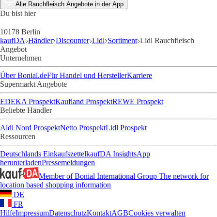
Alle Rauchfleisch Angebote in der App
Du bist hier
10178 Berlin
kaufDA
Händler
Discounter
Lidl
Sortiment
Lidl Rauchfleisch
Angebot
Unternehmen
Über Bonial.de
Für Handel und Hersteller
Karriere
Supermarkt Angebote
EDEKA Prospekt
Kaufland Prospekt
REWE Prospekt
Beliebte Händler
Aldi Nord Prospekt
Netto Prospekt
Lidl Prospekt
Ressourcen
Deutschlands Einkaufszettel
kaufDA Insights
App
herunterladen
Pressemeldungen
Member of Bonial International Group
The network for
location based shopping information
DE
FR
Hilfe
Impressum
Datenschutz
Kontakt
AGB
Cookies verwalten