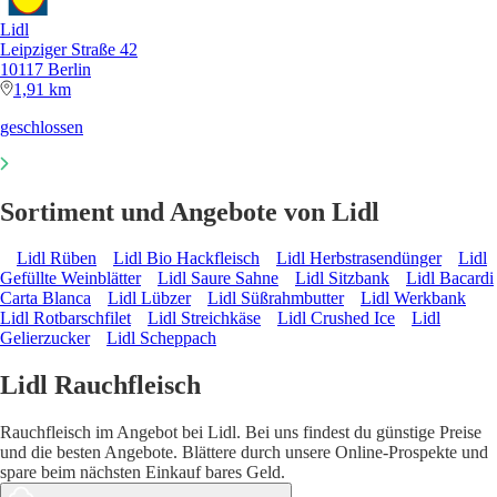
Lidl
Leipziger Straße 42
10117 Berlin
1,91 km
geschlossen
Sortiment und Angebote von Lidl
Lidl Rüben
Lidl Bio Hackfleisch
Lidl Herbstrasendünger
Lidl
Gefüllte Weinblätter
Lidl Saure Sahne
Lidl Sitzbank
Lidl Bacardi
Carta Blanca
Lidl Lübzer
Lidl Süßrahmbutter
Lidl Werkbank
Lidl Rotbarschfilet
Lidl Streichkäse
Lidl Crushed Ice
Lidl
Gelierzucker
Lidl Scheppach
Lidl Rauchfleisch
Rauchfleisch im Angebot bei Lidl. Bei uns findest du günstige Preise
und die besten Angebote. Blättere durch unsere Online-Prospekte und
spare beim nächsten Einkauf bares Geld.