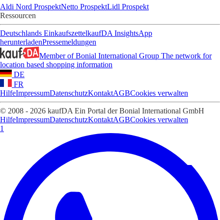
Aldi Nord Prospekt
Netto Prospekt
Lidl Prospekt
Ressourcen
Deutschlands Einkaufszettel
kaufDA Insights
App
herunterladen
Pressemeldungen
Member of Bonial International Group
The network for
location based shopping information
DE
FR
Hilfe
Impressum
Datenschutz
Kontakt
AGB
Cookies verwalten
© 2008 - 2026 kaufDA Ein Portal der Bonial International GmbH
Hilfe
Impressum
Datenschutz
Kontakt
AGB
Cookies verwalten
1