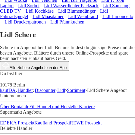
Lidl Wodka
Lidl Veilchen
Lidl BH Trägerlos
Lidl 17 Zoll
Laptop
Lidl Sorbet
Lidl Wasserdichter Packsack
Lidl Samsung
QLED TV
Lidl Kochkäse
Lidl Blumendünger
Lidl
Fahrradspiegel
Lidl Maasdamer
Lidl Weinbrand
Lidl Limoncello
Lidl Druckerpatronen
Lidl Pfannkuchen
Lidl Schere
Schere im Angebot bei Lidl. Bei uns findest du günstige Preise und die
besten Angebote. Blättere durch unsere Online-Prospekte und spare
beim nächsten Einkauf bares Geld.
Alle Schere Angebote in der App
Du bist hier
10178 Berlin
kaufDA
Händler
Discounter
Lidl
Sortiment
Lidl Schere Angebot
Unternehmen
Über Bonial.de
Für Handel und Hersteller
Karriere
Supermarkt Angebote
EDEKA Prospekt
Kaufland Prospekt
REWE Prospekt
Beliebte Händler