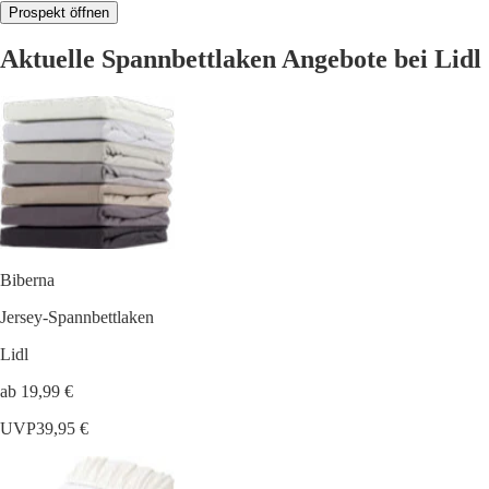
Prospekt öffnen
Aktuelle Spannbettlaken Angebote bei Lidl
Biberna
Jersey-Spannbettlaken
Lidl
ab 19,99 €
UVP
39,95 €