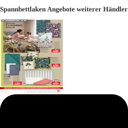
Spannbettlaken Angebote weiterer Händler