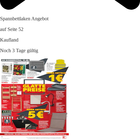
Spannbettlaken Angebot
auf Seite 52
Kaufland
Noch 3 Tage gültig