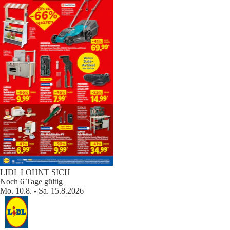
LIDL LOHNT SICH
Noch 6 Tage gültig
Mo. 10.8. - Sa. 15.8.2026