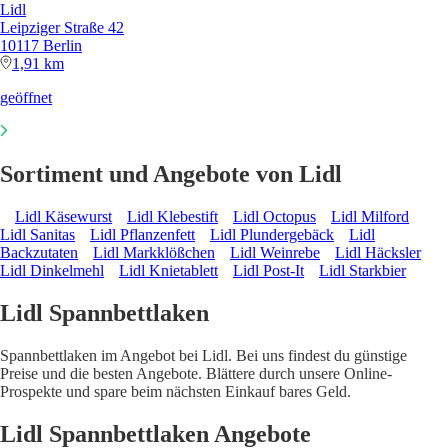
Lidl
Leipziger Straße 42
10117 Berlin
1,91 km
geöffnet
Sortiment und Angebote von Lidl
Lidl Käsewurst
Lidl Klebestift
Lidl Octopus
Lidl Milford
Lidl Sanitas
Lidl Pflanzenfett
Lidl Plundergebäck
Lidl
Backzutaten
Lidl Markklößchen
Lidl Weinrebe
Lidl Häcksler
Lidl Dinkelmehl
Lidl Knietablett
Lidl Post-It
Lidl Starkbier
Lidl Spannbettlaken
Spannbettlaken im Angebot bei Lidl. Bei uns findest du günstige
Preise und die besten Angebote. Blättere durch unsere Online-
Prospekte und spare beim nächsten Einkauf bares Geld.
Lidl Spannbettlaken Angebote