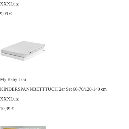
XXXLutz
9,99 €
My Baby Lou
KINDERSPANNBETTTUCH 2er Set 60-70/120-140 cm
XXXLutz
10,39 €