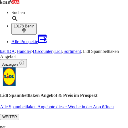
Suchen
10178 Berlin
Alle Prospekte
kaufDA
Händler
Discounter
Lidl
Sortiment
Lidl Spannbettlaken
Angebot
Anzeigen
Lidl Spannbettlaken Angebot & Preis im Prospekt
Alle Spannbettlaken Angebote dieser Woche in der App öffnen
WEITER
neu