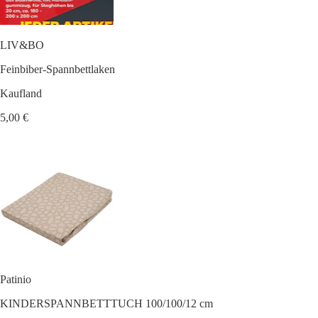
LIV&BO
Feinbiber-Spannbettlaken
Kaufland
5,00 €
Patinio
KINDERSPANNBETTTUCH 100/100/12 cm