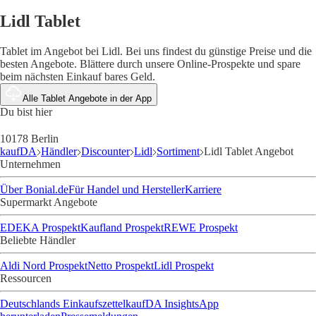
Lidl Tablet
Tablet im Angebot bei Lidl. Bei uns findest du günstige Preise und die
besten Angebote. Blättere durch unsere Online-Prospekte und spare
beim nächsten Einkauf bares Geld.
Alle Tablet Angebote in der App
Du bist hier
10178 Berlin
kaufDA
Händler
Discounter
Lidl
Sortiment
Lidl Tablet Angebot
Unternehmen
Über Bonial.de
Für Handel und Hersteller
Karriere
Supermarkt Angebote
EDEKA Prospekt
Kaufland Prospekt
REWE Prospekt
Beliebte Händler
Aldi Nord Prospekt
Netto Prospekt
Lidl Prospekt
Ressourcen
Deutschlands Einkaufszettel
kaufDA Insights
App