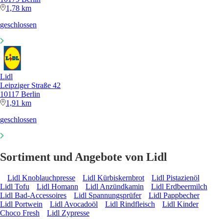
1,78 km
geschlossen
Lidl
Leipziger Straße 42
10117 Berlin
1,91 km
geschlossen
Sortiment und Angebote von Lidl
Lidl Knoblauchpresse
Lidl Kürbiskernbrot
Lidl Pistazienöl
Lidl Tofu
Lidl Homann
Lidl Anzündkamin
Lidl Erdbeermilch
Lidl Bad-Accessoires
Lidl Spannungsprüfer
Lidl Pappbecher
Lidl Portwein
Lidl Avocadoöl
Lidl Rindfleisch
Lidl Kinder
Choco Fresh
Lidl Zypresse