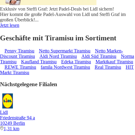
Exklusiv von Steffi Graf: Jetzt Padel-Deals bei Lidl sichern!
Hier kommt die große Padel-Auswahl von Lidl und Steffi Graf im
großen Überblick!
...
Jetzt lesen
Geschäfte mit Tiramisu im Sortiment
Penny Tiramisu
Netto Supermarkt Tiramisu
Netto Marken-
Discount Tiramisu
Aldi Nord Tiramisu
Aldi Süd Tiramisu
Norma
Tiramisu
Kaufland Tiramisu
Edeka Tiramisu
Marktkauf Tiramisu
REWE Tiramisu
famila Nordwest Tiramisu
Real Tiramisu
HIT
Markt Tiramisu
Nächstgelegene Filialen
Lidl
Friedenstraße 94 a
10249 Berlin
1,31 km