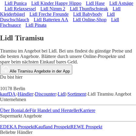
Lidl Punica
Lidl Kinder Happy Hippo
Lidl Hase
Lidl Astsäge
Lidl Relaxsessel
Lidl Nimm 2
Lidl Thunfischsteak
Lidl
Kleiderbügel
Lidl Freche Freunde
Lidl Babybody
Lidl
Duschschlauch
Lidl Batterien AA
Lidl Online-Shop
Lidl
Fischsauce
Lidl Pinata
Lidl Tiramisu
Tiramisu im Angebot bei Lidl. Bei uns findest du günstige Preise und
die besten Angebote. Blättere durch unsere Online-Prospekte und
spare beim nächsten Einkauf bares Geld.
Alle Tiramisu Angebote in der App
Du bist hier
10178 Berlin
kaufDA
Händler
Discounter
Lidl
Sortiment
Lidl Tiramisu Angebot
Unternehmen
Über Bonial.de
Für Handel und Hersteller
Karriere
Supermarkt Angebote
EDEKA Prospekt
Kaufland Prospekt
REWE Prospekt
Beliebte Händler