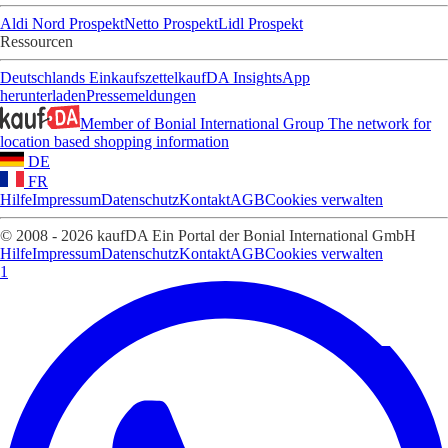
Aldi Nord Prospekt
Netto Prospekt
Lidl Prospekt
Ressourcen
Deutschlands Einkaufszettel
kaufDA Insights
App
herunterladen
Pressemeldungen
Member of Bonial International Group
The network for
location based shopping information
DE
FR
Hilfe
Impressum
Datenschutz
Kontakt
AGB
Cookies verwalten
© 2008 - 2026 kaufDA Ein Portal der Bonial International GmbH
Hilfe
Impressum
Datenschutz
Kontakt
AGB
Cookies verwalten
1