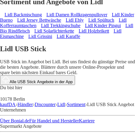
Sortiment und Angebote von Lidl
Lidl Backmischung
Lidl Damen Rollkragenpullover
Lidl Kinder
Bueno
Lidl Jersey Bettwäsche
Lidl Ebly
Lidl Spültuch
Lidl
Kofferraumtaschen
Lidl Trekkingschuhe
Lidl Kinder Pingui
Lidl
Bio Rindfleisch
Lidl Solarlichterkette
Lidl Holzbrikett
Lidl
Eismaschine
Lidl Grissini
Lidl Karaffe
Lidl USB Stick
USB Stick im Angebot bei Lidl. Bei uns findest du günstige Preise und
die besten Angebote. Blättere durch unsere Online-Prospekte und
spare beim nächsten Einkauf bares Geld.
Alle USB Stick Angebote in der App
Du bist hier
10178 Berlin
kaufDA
Händler
Discounter
Lidl
Sortiment
Lidl USB Stick Angebot
Unternehmen
Über Bonial.de
Für Handel und Hersteller
Karriere
Supermarkt Angebote