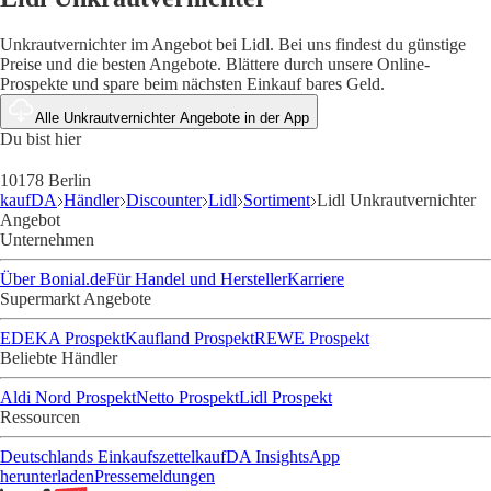
Unkrautvernichter im Angebot bei Lidl. Bei uns findest du günstige
Preise und die besten Angebote. Blättere durch unsere Online-
Prospekte und spare beim nächsten Einkauf bares Geld.
Alle Unkrautvernichter Angebote in der App
Du bist hier
10178 Berlin
kaufDA
Händler
Discounter
Lidl
Sortiment
Lidl Unkrautvernichter
Angebot
Unternehmen
Über Bonial.de
Für Handel und Hersteller
Karriere
Supermarkt Angebote
EDEKA Prospekt
Kaufland Prospekt
REWE Prospekt
Beliebte Händler
Aldi Nord Prospekt
Netto Prospekt
Lidl Prospekt
Ressourcen
Deutschlands Einkaufszettel
kaufDA Insights
App
herunterladen
Pressemeldungen