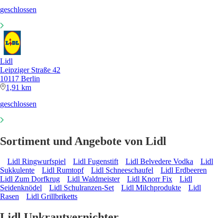
geschlossen
Lidl
Leipziger Straße 42
10117 Berlin
1,91 km
geschlossen
Sortiment und Angebote von Lidl
Lidl Ringwurfspiel
Lidl Fugenstift
Lidl Belvedere Vodka
Lidl
Sukkulente
Lidl Rumtopf
Lidl Schneeschaufel
Lidl Erdbeeren
Lidl Zum Dorfkrug
Lidl Waldmeister
Lidl Knorr Fix
Lidl
Seidenknödel
Lidl Schulranzen-Set
Lidl Milchprodukte
Lidl
Rasen
Lidl Grillbriketts
Lidl Unkrautvernichter