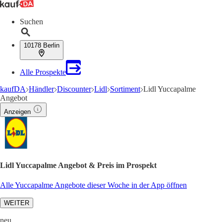
Suchen
10178 Berlin
Alle Prospekte
kaufDA
Händler
Discounter
Lidl
Sortiment
Lidl Yuccapalme
Angebot
Anzeigen
Lidl Yuccapalme Angebot & Preis im Prospekt
Alle Yuccapalme Angebote dieser Woche in der App öffnen
WEITER
neu