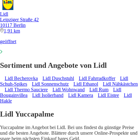
Lidl
Leipziger Straße 42
10117 Berlin
1,91 km
geöffnet
Sortiment und Angebote von Lidl
Lidl Becherovka
Lidl Duschstuhl
Lidl Fahrradkoffer
Lidl
Schuh-Spikes
Lidl Sonnenschutz
Lidl Ethanol
Lidl Nähkästchen
Lidl Thermo Sauciere
Lidl Wohnwand
Lidl Rum
Lidl
Bougainvillea
Lidl Isolierband
Lidl Kamera
Lidl Eistee
Lidl
Hakle
Lidl Yuccapalme
Yuccapalme im Angebot bei Lidl. Bei uns findest du günstige Preise
und die besten Angebote. Blättere durch unsere Online-Prospekte und
spare beim nächsten Einkauf bares Geld.