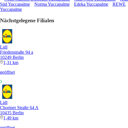
Süd Yuccapalme
Norma Yuccapalme
Edeka Yuccapalme
REWE
Yuccapalme
Nächstgelegene Filialen
Lidl
Friedenstraße 94 a
10249 Berlin
1,31 km
geöffnet
Lidl
Choriner Straße 64 A
10435 Berlin
1,49 km
geöffnet