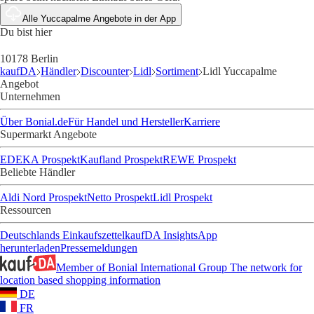
Alle Yuccapalme Angebote in der App
Du bist hier
10178 Berlin
kaufDA
Händler
Discounter
Lidl
Sortiment
Lidl Yuccapalme
Angebot
Unternehmen
Über Bonial.de
Für Handel und Hersteller
Karriere
Supermarkt Angebote
EDEKA Prospekt
Kaufland Prospekt
REWE Prospekt
Beliebte Händler
Aldi Nord Prospekt
Netto Prospekt
Lidl Prospekt
Ressourcen
Deutschlands Einkaufszettel
kaufDA Insights
App
herunterladen
Pressemeldungen
Member of Bonial International Group
The network for
location based shopping information
DE
FR