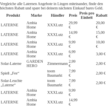
Vergleiche alle Laternen Angebote in Lingen miteinander, finde den
höchsten Rabatt und spare bei deinem nächsten Einkauf bares Geld.
Preis pro
Produkt
Marke
Händler
Preis
Rabatt
Einheit
Ambia
29,99
20,00
LATERNE
XXXLutz
Home
€
€
Ambia
14,99
15,00
LATERNE
XXXLutz
Home
€
€
Ambia
9,99
10,00
LATERNE
XXXLutz
Home
€
€
Ambia
6,99
LATERNE
XXXLutz
3,00 €
Home
€
GARDEN
2,99
Solar-Laterne
Zimmermann
2,00 €
HERO
€
toom
7,99
Spieß „Fee“
2,00 €
Baumarkt
€
Solar-Leuchte
toom
7,99
2,00 €
„Laterne“
Baumarkt
€
Ambia
9,99
LATERNE
XXXLutz
Home
€
Ambia
14,99
LATERNE
XXXLutz
Home
€