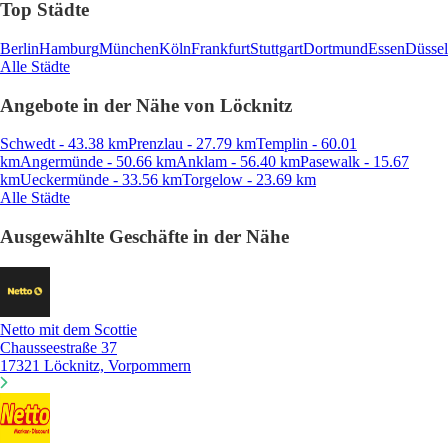
Top Städte
Berlin
Hamburg
München
Köln
Frankfurt
Stuttgart
Dortmund
Essen
Düssel
Alle Städte
Angebote in der Nähe von Löcknitz
Schwedt - 43.38 km
Prenzlau - 27.79 km
Templin - 60.01
km
Angermünde - 50.66 km
Anklam - 56.40 km
Pasewalk - 15.67
km
Ueckermünde - 33.56 km
Torgelow - 23.69 km
Alle Städte
Ausgewählte Geschäfte in der Nähe
Netto mit dem Scottie
Chausseestraße 37
17321 Löcknitz, Vorpommern