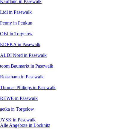
Kaufland
in Pasewalk
Lidl
in Pasewalk
Penny
in Penkun
OBI
in Torgelow
EDEKA
in Pasewalk
ALDI Nord
in Pasewalk
toom Baumarkt
in Pasewalk
Rossmann
in Pasewalk
Thomas Philipps
in Pasewalk
REWE
in Pasewalk
aetka
in Torgelow
JYSK
in Pasewalk
Alle Angebote in Löcknitz