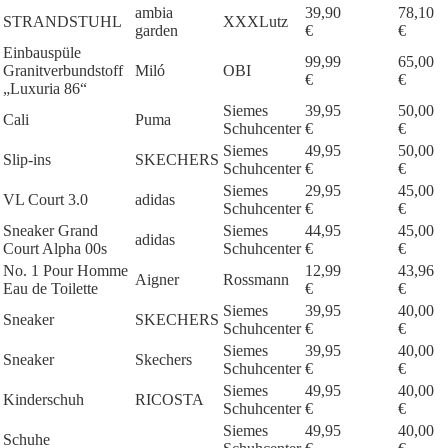
ambia
39,90
78,10
STRANDSTUHL
XXXLutz
garden
€
€
Einbauspüle
99,99
65,00
Granitverbundstoff
Miló
OBI
€
€
„Luxuria 86“
Siemes
39,95
50,00
Cali
Puma
Schuhcenter
€
€
Siemes
49,95
50,00
Slip-ins
SKECHERS
Schuhcenter
€
€
Siemes
29,95
45,00
VL Court 3.0
adidas
Schuhcenter
€
€
Sneaker Grand
Siemes
44,95
45,00
adidas
Court Alpha 00s
Schuhcenter
€
€
No. 1 Pour Homme
12,99
43,96
Aigner
Rossmann
Eau de Toilette
€
€
Siemes
39,95
40,00
Sneaker
SKECHERS
Schuhcenter
€
€
Siemes
39,95
40,00
Sneaker
Skechers
Schuhcenter
€
€
Siemes
49,95
40,00
Kinderschuh
RICOSTA
Schuhcenter
€
€
Siemes
49,95
40,00
Schuhe