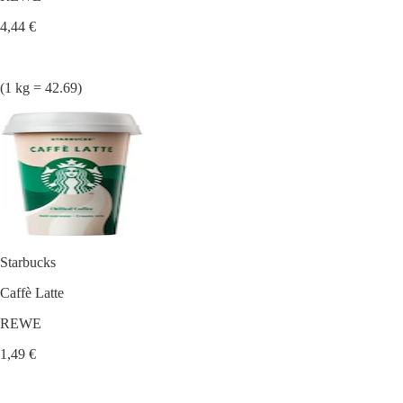
4,44 €
(1 kg = 42.69)
Starbucks
Caffè Latte
REWE
1,49 €