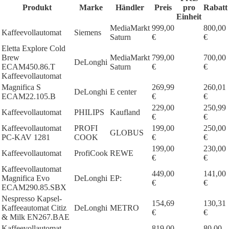
Produkt
Marke
Händler
Preis
pro
Rabatt
Einheit
MediaMarkt
999,00
800,00
Kaffeevollautomat
Siemens
Saturn
€
€
Eletta Explore Cold
Brew
MediaMarkt
799,00
700,00
DeLonghi
ECAM450.86.T
Saturn
€
€
Kaffeevollautomat
Magnifica S
269,99
260,01
DeLonghi
E center
ECAM22.105.B
€
€
229,00
250,99
Kaffeevollautomat
PHILIPS
Kaufland
€
€
Kaffeevollautomat
PROFI
199,00
250,00
GLOBUS
PC-KAV 1281
COOK
€
€
199,00
230,00
Kaffeevollautomat
ProfiCook
REWE
€
€
Kaffeevollautomat
449,00
141,00
Magnifica Evo
DeLonghi
EP:
€
€
ECAM290.85.SBX
Nespresso Kapsel-
154,69
130,31
Kaffeeautomat Citiz
DeLonghi
METRO
€
€
& Milk EN267.BAE
Kaffeevollautomat
819,00
80,00