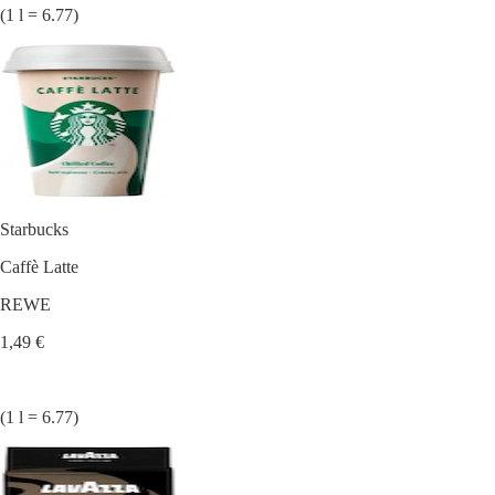
(1 l = 6.77)
Starbucks
Caffè Latte
REWE
1,49 €
(1 l = 6.77)