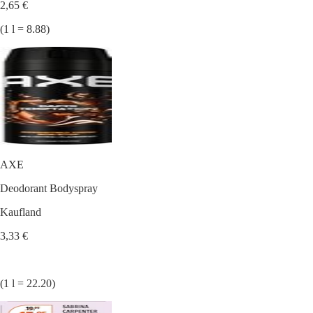
2,65 €
(1 l = 8.88)
AXE
Deodorant Bodyspray
Kaufland
3,33 €
(1 l = 22.20)