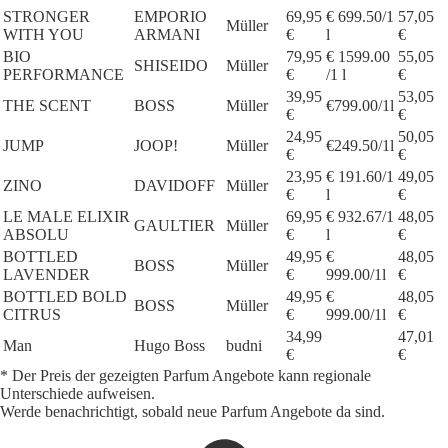
STRONGER
EMPORIO
69,95
€ 699.50/1
57,05
Müller
WITH YOU
ARMANI
€
l
€
BIO
79,95
€ 1599.00
55,05
SHISEIDO
Müller
PERFORMANCE
€
/1 l
€
39,95
53,05
THE SCENT
BOSS
Müller
€799.00/1l
€
€
24,95
50,05
JUMP
JOOP!
Müller
€249.50/1l
€
€
23,95
€ 191.60/1
49,05
ZINO
DAVIDOFF
Müller
€
l
€
LE MALE ELIXIR
69,95
€ 932.67/1
48,05
GAULTIER
Müller
ABSOLU
€
l
€
BOTTLED
49,95
€
48,05
BOSS
Müller
LAVENDER
€
999.00/1l
€
BOTTLED BOLD
49,95
€
48,05
BOSS
Müller
CITRUS
€
999.00/1l
€
34,99
47,01
Man
Hugo Boss
budni
€
€
* Der Preis der gezeigten Parfum Angebote kann regionale
Unterschiede aufweisen.
Werde benachrichtigt, sobald neue Parfum Angebote da sind.