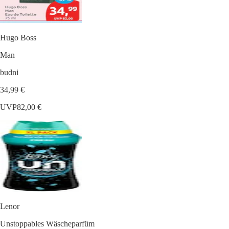
Hugo Boss
Man
budni
34,99 €
UVP
82,00 €
Lenor
Unstoppables Wäscheparfüm