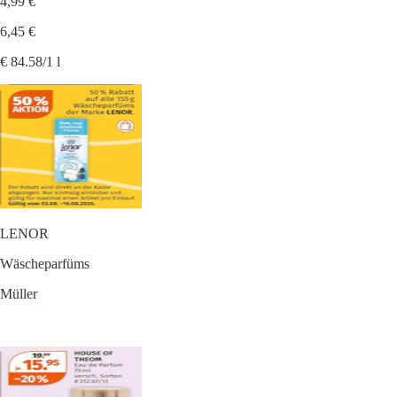
4,99 €
6,45 €
€ 84.58/1 l
LENOR
Wäscheparfüms
Müller