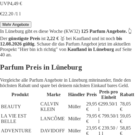
UVP
4,49 €
€22.20 /1 l
Mehr Angebote
In Lüneburg gibt es diese Woche (KW32)
125 Parfum Angebote.
👆
Der
günstigste Preis
ist
2,22 €
🥇 bei Kaufland und ist noch
bis
12.08.2026 gültig
. Schaue dir das Parfum Angebot jetzt im aktuellen
Prospekt "Hier bin ich richtig" von
Kaufland in Lüneburg
auf Seite
40 an.
Parfum Preis in Lüneburg
Vergleiche alle Parfum Angebote in Lüneburg miteinander, finde den
höchsten Rabatt und spare bei deinem nächsten Einkauf bares Geld.
Preis pro
Produkt
Marke
Händler
Preis
Rabatt
Einheit
CALVIN
29,95
€299.50/1
78,05
BEAUTY
Müller
KLEIN
€
l
€
LA VIE EST
79,95
€ 799.50/1
59,05
LANCÔME
Müller
BELLE
€
l
€
23,95
€ 239.50 /
58,85
ADVENTURE
DAVIDOFF
Müller
€
1 l
€