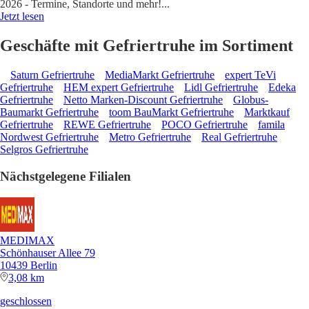
2026 - Termine, Standorte und mehr!
...
Jetzt lesen
Geschäfte mit Gefriertruhe im Sortiment
Saturn Gefriertruhe
MediaMarkt Gefriertruhe
expert TeVi
Gefriertruhe
HEM expert Gefriertruhe
Lidl Gefriertruhe
Edeka
Gefriertruhe
Netto Marken-Discount Gefriertruhe
Globus-
Baumarkt Gefriertruhe
toom BauMarkt Gefriertruhe
Marktkauf
Gefriertruhe
REWE Gefriertruhe
POCO Gefriertruhe
famila
Nordwest Gefriertruhe
Metro Gefriertruhe
Real Gefriertruhe
Selgros Gefriertruhe
Nächstgelegene Filialen
MEDIMAX
Schönhauser Allee 79
10439 Berlin
3,08 km
geschlossen