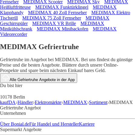
Fernseher
MEDIMAX Scooter
MEDIMAX Sky
MEDIMAX
Heißluftfritteuse
MEDIMAX Funktürklingel
MEDIMAX
Klapphandy
MEDIMAX 40 Zoll Fernseher
MEDIMAX Elektro
Tischgrill
MEDIMAX 75 Zoll Fernseher
MEDIMAX
Geschirrspüler
MEDIMAX VR Brille
MEDIMAX
Minikühlschrank
MEDIMAX Minibackofen
MEDIMAX
Videorecorder
MEDIMAX Gefriertruhe
Gefriertruhe im Angebot bei MEDIMAX. Bei uns findest du günstige
Preise und die besten Angebote. Blättere durch unsere Online-
Prospekte und spare beim nächsten Einkauf bares Geld.
Alle Gefriertruhe Angebote in der App
Du bist hier
10178 Berlin
kaufDA
Händler
Elektromärkte
MEDIMAX
Sortiment
MEDIMAX
Gefriertruhe Angebot
Unternehmen
Über Bonial.de
Für Handel und Hersteller
Karriere
Supermarkt Angebote