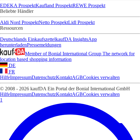
EDEKA Prospekt
Kaufland Prospekt
REWE Prospekt
Beliebte Händler
Aldi Nord Prospekt
Netto Prospekt
Lidl Prospekt
Ressourcen
Deutschlands Einkaufszettel
kaufDA Insights
App
herunterladen
Pressemeldungen
Member of Bonial International Group
The network for
location based shopping information
DE
FR
Hilfe
Impressum
Datenschutz
Kontakt
AGB
Cookies verwalten
© 2008 - 2026 kaufDA Ein Portal der Bonial International GmbH
Hilfe
Impressum
Datenschutz
Kontakt
AGB
Cookies verwalten
1