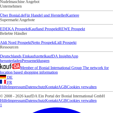
Nudelmaschine Angebot
Unternehmen
Über Bonial.de
Für Handel und Hersteller
Karriere
Supermarkt Angebote
EDEKA Prospekt
Kaufland Prospekt
REWE Prospekt
Beliebte Händler
Aldi Nord Prospekt
Netto Prospekt
Lidl Prospekt
Ressourcen
Deutschlands Einkaufszettel
kaufDA Insights
App
herunterladen
Pressemeldungen
Member of Bonial International Group
The network for
location based shopping information
DE
FR
Hilfe
Impressum
Datenschutz
Kontakt
AGB
Cookies verwalten
© 2008 - 2026 kaufDA Ein Portal der Bonial International GmbH
Hilfe
Impressum
Datenschutz
Kontakt
AGB
Cookies verwalten
1