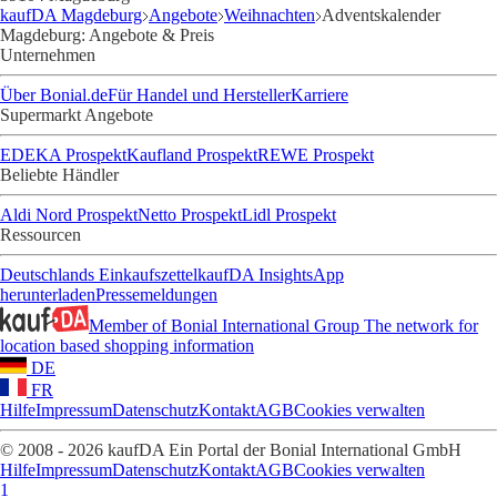
kaufDA Magdeburg
Angebote
Weihnachten
Adventskalender
Magdeburg: Angebote & Preis
Unternehmen
Über Bonial.de
Für Handel und Hersteller
Karriere
Supermarkt Angebote
EDEKA Prospekt
Kaufland Prospekt
REWE Prospekt
Beliebte Händler
Aldi Nord Prospekt
Netto Prospekt
Lidl Prospekt
Ressourcen
Deutschlands Einkaufszettel
kaufDA Insights
App
herunterladen
Pressemeldungen
Member of Bonial International Group
The network for
location based shopping information
DE
FR
Hilfe
Impressum
Datenschutz
Kontakt
AGB
Cookies verwalten
© 2008 - 2026 kaufDA Ein Portal der Bonial International GmbH
Hilfe
Impressum
Datenschutz
Kontakt
AGB
Cookies verwalten
1