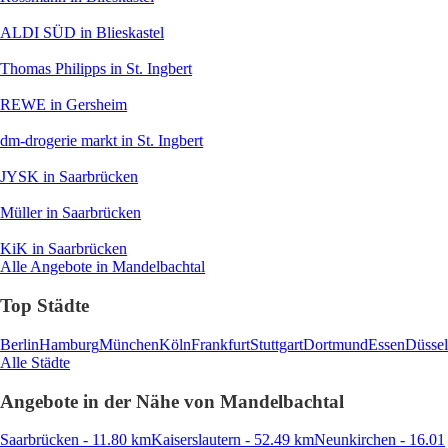
ALDI SÜD
in Blieskastel
Thomas Philipps
in St. Ingbert
REWE
in Gersheim
dm-drogerie markt
in St. Ingbert
JYSK
in Saarbrücken
Müller
in Saarbrücken
KiK
in Saarbrücken
Alle Angebote in Mandelbachtal
Top Städte
Berlin
Hamburg
München
Köln
Frankfurt
Stuttgart
Dortmund
Essen
Düssel
Alle Städte
Angebote in der Nähe von Mandelbachtal
Saarbrücken - 11.80 km
Kaiserslautern - 52.49 km
Neunkirchen - 16.01