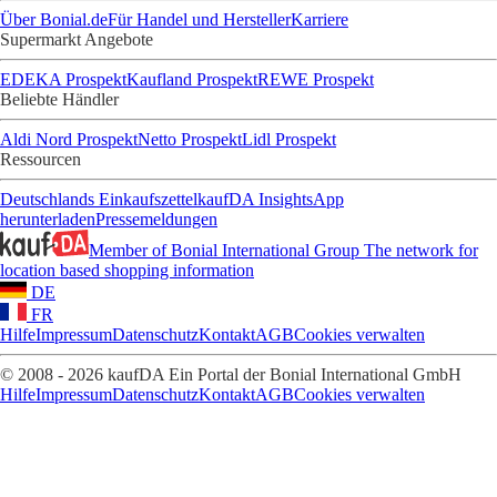
Über Bonial.de
Für Handel und Hersteller
Karriere
Supermarkt Angebote
EDEKA Prospekt
Kaufland Prospekt
REWE Prospekt
Beliebte Händler
Aldi Nord Prospekt
Netto Prospekt
Lidl Prospekt
Ressourcen
Deutschlands Einkaufszettel
kaufDA Insights
App
herunterladen
Pressemeldungen
Member of Bonial International Group
The network for
location based shopping information
DE
FR
Hilfe
Impressum
Datenschutz
Kontakt
AGB
Cookies verwalten
© 2008 - 2026 kaufDA Ein Portal der Bonial International GmbH
Hilfe
Impressum
Datenschutz
Kontakt
AGB
Cookies verwalten