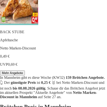
BACK STUBE
Apfeltasche
Netto Marken-Discount
0,49 €
UVP
0,69 €
Mehr Angebote
In Mannheim gibt es diese Woche (KW32)
159 Brötchen Angebote.
👆 Der
günstigste Preis
ist
0,25 €
🥇 bei Netto Marken-Discount und
ist noch
bis 08.08.2026 gültig
. Schaue dir das Brötchen Angebot jetzt
im aktuellen Prospekt "Aktuelle Angebote" von
Netto Marken-
Discount in Mannheim
auf Seite 27 an.
Brötchen Preis in Mannheim