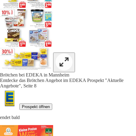
Brötchen bei EDEKA in Mannheim
Entdecke das Brötchen Angebot im EDEKA Prospekt "Aktuelle
Angebote", Seite 8
Prospekt öffnen
endet bald