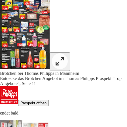
Brötchen bei Thomas Philipps in Mannheim
Entdecke das Brötchen Angebot im Thomas Philipps Prospekt "Top
Angebote", Seite 11
Prospekt öffnen
endet bald