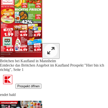
Brötchen bei Kaufland in Mannheim
Entdecke das Brötchen Angebot im Kaufland Prospekt "Hier bin ich
richtig", Seite 1
Prospekt öffnen
endet bald