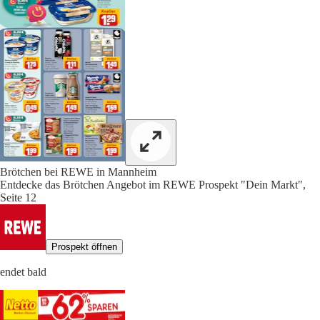
Brötchen bei REWE in Mannheim
Entdecke das Brötchen Angebot im REWE Prospekt "Dein Markt",
Seite 12
Prospekt öffnen
endet bald