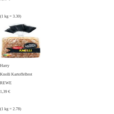
(1 kg = 3.30)
Harry
Knolli Kartoffelbrot
REWE
1,39 €
(1 kg = 2.78)