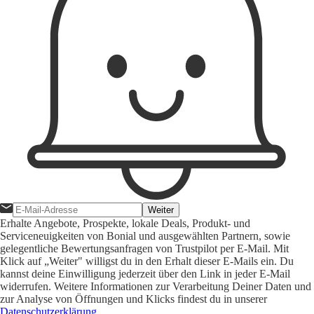
Weiter
Erhalte Angebote, Prospekte, lokale Deals, Produkt- und
Serviceneuigkeiten von Bonial und ausgewählten Partnern, sowie
gelegentliche Bewertungsanfragen von Trustpilot per E-Mail. Mit
Klick auf „Weiter" willigst du in den Erhalt dieser E-Mails ein. Du
kannst deine Einwilligung jederzeit über den Link in jeder E-Mail
widerrufen. Weitere Informationen zur Verarbeitung Deiner Daten und
zur Analyse von Öffnungen und Klicks findest du in unserer
Datenschutzerklärung
.