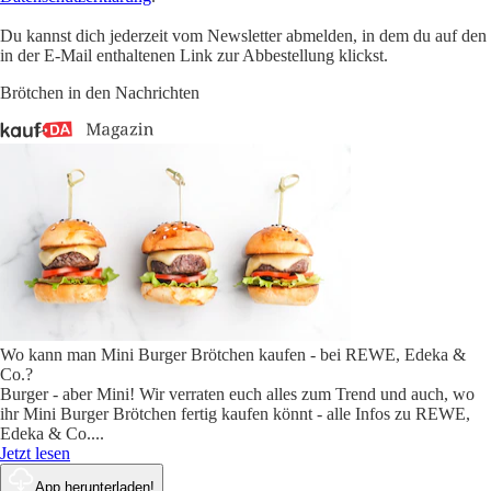
Du kannst dich jederzeit vom Newsletter abmelden, in dem du auf den
in der E-Mail enthaltenen Link zur Abbestellung klickst.
Brötchen in den Nachrichten
Wo kann man Mini Burger Brötchen kaufen - bei REWE, Edeka &
Co.?
Burger - aber Mini! Wir verraten euch alles zum Trend und auch, wo
ihr Mini Burger Brötchen fertig kaufen könnt - alle Infos zu REWE,
Edeka & Co.
...
Jetzt lesen
App herunterladen!