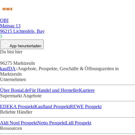
OBI
Mainau 13
96215 Lichtenfels, Bay
App herunterladen
Du bist hier
96275 Marktzeuln
kaufDA
Angebote, Prospekte, Geschäfte & Öffnungszeiten in
Marktzeuln
Unternehmen
Über Bonial.de
Für Handel und Hersteller
Karriere
Supermarkt Angebote
EDEKA Prospekt
Kaufland Prospekt
REWE Prospekt
Beliebte Händler
Aldi Nord Prospekt
Netto Prospekt
Lidl Prospekt
Ressourcen