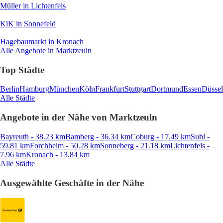
Müller
in Lichtenfels
KiK
in Sonnefeld
Hagebaumarkt
in Kronach
Alle Angebote in Marktzeuln
Top Städte
Berlin
Hamburg
München
Köln
Frankfurt
Stuttgart
Dortmund
Essen
Düssel
Alle Städte
Angebote in der Nähe von Marktzeuln
Bayreuth - 38.23 km
Bamberg - 36.34 km
Coburg - 17.49 km
Suhl -
59.81 km
Forchheim - 50.28 km
Sonneberg - 21.18 km
Lichtenfels -
7.96 km
Kronach - 13.84 km
Alle Städte
Ausgewählte Geschäfte in der Nähe