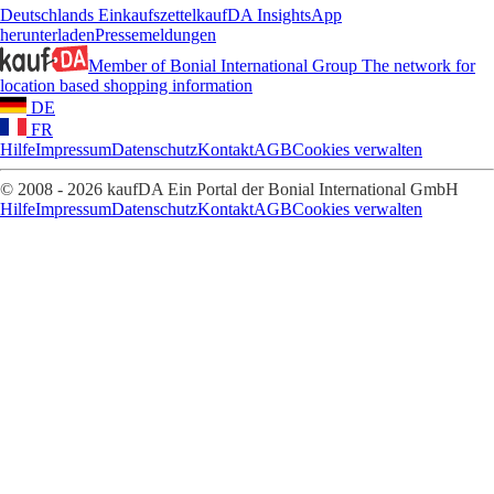
Deutschlands Einkaufszettel
kaufDA Insights
App
herunterladen
Pressemeldungen
Member of Bonial International Group
The network for
location based shopping information
DE
FR
Hilfe
Impressum
Datenschutz
Kontakt
AGB
Cookies verwalten
© 2008 - 2026 kaufDA Ein Portal der Bonial International GmbH
Hilfe
Impressum
Datenschutz
Kontakt
AGB
Cookies verwalten