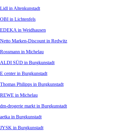
Lidl
in Altenkunstadt
OBI
in Lichtenfels
EDEKA
in Weidhausen
Netto Marken-Discount
in Redwitz
Rossmann
in Michelau
ALDI SÜD
in Burgkunstadt
E center
in Burgkunstadt
Thomas Philipps
in Burgkunstadt
REWE
in Michelau
dm-drogerie markt
in Burgkunstadt
aetka
in Burgkunstadt
JYSK
in Burgkunstadt