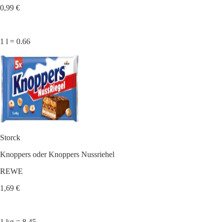
0,99 €
1 l = 0.66
Storck
Knoppers oder Knoppers Nussriehel
REWE
1,69 €
1 kg = 8.45