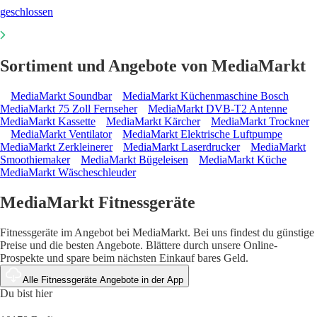
geschlossen
Sortiment und Angebote von MediaMarkt
MediaMarkt Soundbar
MediaMarkt Küchenmaschine Bosch
MediaMarkt 75 Zoll Fernseher
MediaMarkt DVB-T2 Antenne
MediaMarkt Kassette
MediaMarkt Kärcher
MediaMarkt Trockner
MediaMarkt Ventilator
MediaMarkt Elektrische Luftpumpe
MediaMarkt Zerkleinerer
MediaMarkt Laserdrucker
MediaMarkt
Smoothiemaker
MediaMarkt Bügeleisen
MediaMarkt Küche
MediaMarkt Wäscheschleuder
MediaMarkt Fitnessgeräte
Fitnessgeräte im Angebot bei MediaMarkt. Bei uns findest du günstige
Preise und die besten Angebote. Blättere durch unsere Online-
Prospekte und spare beim nächsten Einkauf bares Geld.
Alle Fitnessgeräte Angebote in der App
Du bist hier