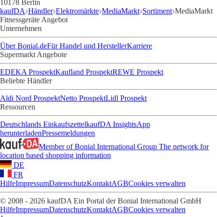
10178 Berlin
kaufDA
Händler
Elektromärkte
MediaMarkt
Sortiment
MediaMarkt
Fitnessgeräte Angebot
Unternehmen
Über Bonial.de
Für Handel und Hersteller
Karriere
Supermarkt Angebote
EDEKA Prospekt
Kaufland Prospekt
REWE Prospekt
Beliebte Händler
Aldi Nord Prospekt
Netto Prospekt
Lidl Prospekt
Ressourcen
Deutschlands Einkaufszettel
kaufDA Insights
App
herunterladen
Pressemeldungen
Member of Bonial International Group
The network for
location based shopping information
DE
FR
Hilfe
Impressum
Datenschutz
Kontakt
AGB
Cookies verwalten
© 2008 - 2026 kaufDA Ein Portal der Bonial International GmbH
Hilfe
Impressum
Datenschutz
Kontakt
AGB
Cookies verwalten