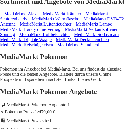
Sortiment und Angebote von MediaMarkt
MediaMarkt Alexa
MediaMarkt Kärcher
MediaMarkt
Seniorenhandy
MediaMarkt Wärmflasche
MediaMarkt DVB-T2
Antenne
MediaMarkt Luftentfeuchter
MediaMarkt Lampe
MediaMarkt Handy ohne Vertrag
MediaMarkt Verkaufsoffener
Sonntag
MediaMarkt Luftbefeuchter
MediaMarkt Sodastream
MediaMarkt Digitale Waage
MediaMarkt Deckenleuchten
MediaMarkt Reisebügeleisen
MediaMarkt Standherd
MediaMarkt Pokemon
Pokemon im Angebot bei MediaMarkt. Bei uns findest du günstige
Preise und die besten Angebote. Blättere durch unsere Online-
Prospekte und spare beim nächsten Einkauf bares Geld.
MediaMarkt Pokemon Angebote
🛒 MediaMarkt Pokemon Angebote:
1
⚡ Pokemon Preis ab:
479,00 €
🛍️ MediaMarkt Prospekte:
1