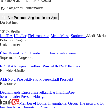
⏳ Zuletzt aktualisiert:
20.07.2026
📬 Kategorie:
Elektromärkte
Alle Pokemon Angebote in der App
Du bist hier
10178 Berlin
kaufDA
Händler
Elektromärkte
MediaMarkt
Sortiment
MediaMarkt
Pokemon Angebot
Unternehmen
Über Bonial.de
Für Handel und Hersteller
Karriere
Supermarkt Angebote
EDEKA Prospekt
Kaufland Prospekt
REWE Prospekt
Beliebte Händler
Aldi Nord Prospekt
Netto Prospekt
Lidl Prospekt
Ressourcen
Deutschlands Einkaufszettel
kaufDA Insights
App
herunterladen
Pressemeldungen
Member of Bonial International Group
The network for
location based shopping information