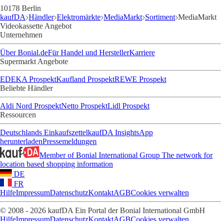
10178 Berlin
kaufDA
Händler
Elektromärkte
MediaMarkt
Sortiment
MediaMarkt
Videokassette Angebot
Unternehmen
Über Bonial.de
Für Handel und Hersteller
Karriere
Supermarkt Angebote
EDEKA Prospekt
Kaufland Prospekt
REWE Prospekt
Beliebte Händler
Aldi Nord Prospekt
Netto Prospekt
Lidl Prospekt
Ressourcen
Deutschlands Einkaufszettel
kaufDA Insights
App
herunterladen
Pressemeldungen
Member of Bonial International Group
The network for
location based shopping information
DE
FR
Hilfe
Impressum
Datenschutz
Kontakt
AGB
Cookies verwalten
© 2008 - 2026 kaufDA Ein Portal der Bonial International GmbH
Hilfe
Impressum
Datenschutz
Kontakt
AGB
Cookies verwalten