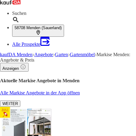
Suchen
58708 Menden (Sauerland)
Alle Prospekte
kaufDA Menden
Angebote
Garten
Gartenmöbel
Markise Menden:
Angebote & Preis
Anzeigen
Aktuelle Markise Angebote in Menden
Alle Markise Angebote in der App öffnen
WEITER