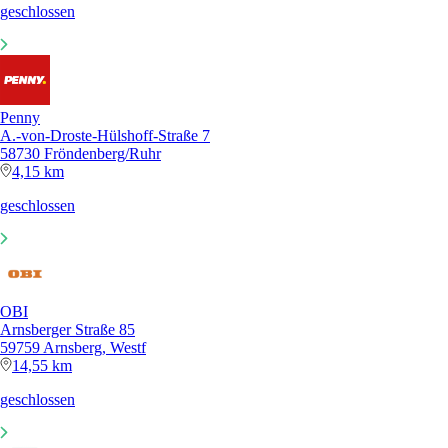
geschlossen
Penny
A.-von-Droste-Hülshoff-Straße 7
58730 Fröndenberg/Ruhr
4,15 km
geschlossen
OBI
Arnsberger Straße 85
59759 Arnsberg, Westf
14,55 km
geschlossen