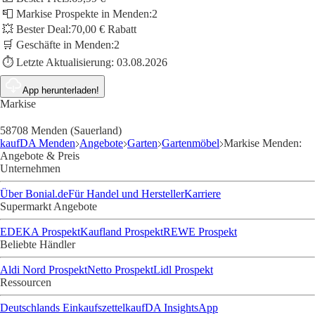
📮 Markise Prospekte in Menden:
2
💥 Bester Deal:
70,00 € Rabatt
🛒 Geschäfte in Menden:
2
⏱️ Letzte Aktualisierung:
03.08.2026
App herunterladen!
Markise
58708 Menden (Sauerland)
kaufDA Menden
Angebote
Garten
Gartenmöbel
Markise Menden:
Angebote & Preis
Unternehmen
Über Bonial.de
Für Handel und Hersteller
Karriere
Supermarkt Angebote
EDEKA Prospekt
Kaufland Prospekt
REWE Prospekt
Beliebte Händler
Aldi Nord Prospekt
Netto Prospekt
Lidl Prospekt
Ressourcen
Deutschlands Einkaufszettel
kaufDA Insights
App