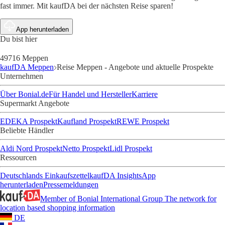
fast immer. Mit kaufDA bei der nächsten Reise sparen!
App herunterladen
Du bist hier
49716 Meppen
kaufDA Meppen
Reise Meppen - Angebote und aktuelle Prospekte
Unternehmen
Über Bonial.de
Für Handel und Hersteller
Karriere
Supermarkt Angebote
EDEKA Prospekt
Kaufland Prospekt
REWE Prospekt
Beliebte Händler
Aldi Nord Prospekt
Netto Prospekt
Lidl Prospekt
Ressourcen
Deutschlands Einkaufszettel
kaufDA Insights
App
herunterladen
Pressemeldungen
Member of Bonial International Group
The network for
location based shopping information
DE