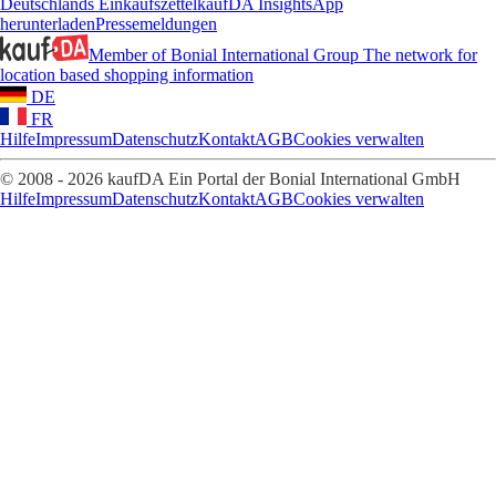
Deutschlands Einkaufszettel
kaufDA Insights
App
herunterladen
Pressemeldungen
Member of Bonial International Group
The network for
location based shopping information
DE
FR
Hilfe
Impressum
Datenschutz
Kontakt
AGB
Cookies verwalten
© 2008 - 2026 kaufDA Ein Portal der Bonial International GmbH
Hilfe
Impressum
Datenschutz
Kontakt
AGB
Cookies verwalten