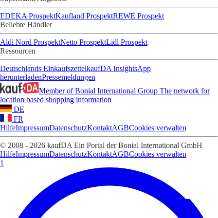
EDEKA Prospekt
Kaufland Prospekt
REWE Prospekt
Beliebte Händler
Aldi Nord Prospekt
Netto Prospekt
Lidl Prospekt
Ressourcen
Deutschlands Einkaufszettel
kaufDA Insights
App
herunterladen
Pressemeldungen
Member of Bonial International Group
The network for
location based shopping information
DE
FR
Hilfe
Impressum
Datenschutz
Kontakt
AGB
Cookies verwalten
© 2008 - 2026 kaufDA Ein Portal der Bonial International GmbH
Hilfe
Impressum
Datenschutz
Kontakt
AGB
Cookies verwalten
1