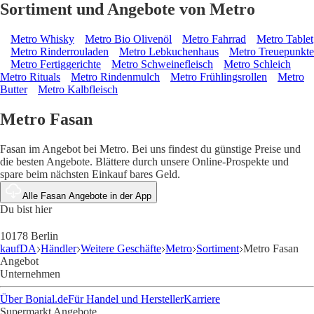
Sortiment und Angebote von Metro
Metro Whisky
Metro Bio Olivenöl
Metro Fahrrad
Metro Tablet
Metro Rinderrouladen
Metro Lebkuchenhaus
Metro Treuepunkte
Metro Fertiggerichte
Metro Schweinefleisch
Metro Schleich
Metro Rituals
Metro Rindenmulch
Metro Frühlingsrollen
Metro
Butter
Metro Kalbfleisch
Metro Fasan
Fasan im Angebot bei Metro. Bei uns findest du günstige Preise und
die besten Angebote. Blättere durch unsere Online-Prospekte und
spare beim nächsten Einkauf bares Geld.
Alle Fasan Angebote in der App
Du bist hier
10178 Berlin
kaufDA
Händler
Weitere Geschäfte
Metro
Sortiment
Metro Fasan
Angebot
Unternehmen
Über Bonial.de
Für Handel und Hersteller
Karriere
Supermarkt Angebote