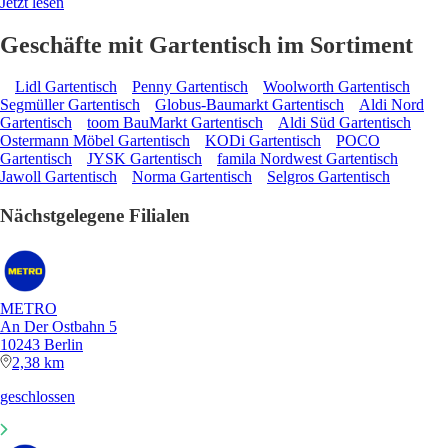
Jetzt lesen
Geschäfte mit Gartentisch im Sortiment
Lidl Gartentisch
Penny Gartentisch
Woolworth Gartentisch
Segmüller Gartentisch
Globus-Baumarkt Gartentisch
Aldi Nord
Gartentisch
toom BauMarkt Gartentisch
Aldi Süd Gartentisch
Ostermann Möbel Gartentisch
KODi Gartentisch
POCO
Gartentisch
JYSK Gartentisch
famila Nordwest Gartentisch
Jawoll Gartentisch
Norma Gartentisch
Selgros Gartentisch
Nächstgelegene Filialen
METRO
An Der Ostbahn 5
10243 Berlin
2,38 km
geschlossen