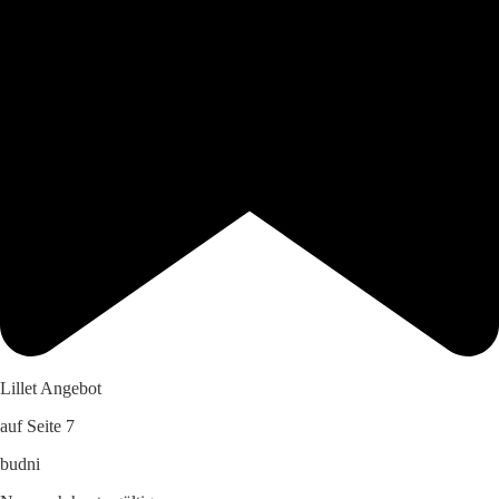
Lillet Angebot
auf Seite 7
budni