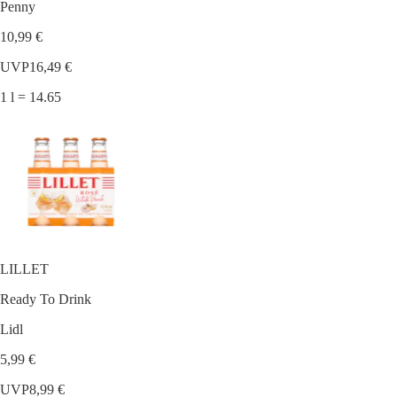
Penny
10,99 €
UVP
16,49 €
1 l = 14.65
LILLET
Ready To Drink
Lidl
5,99 €
UVP
8,99 €