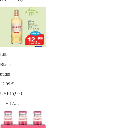
Lillet
Blanc
budni
12,99 €
UVP
15,99 €
1 l = 17,32