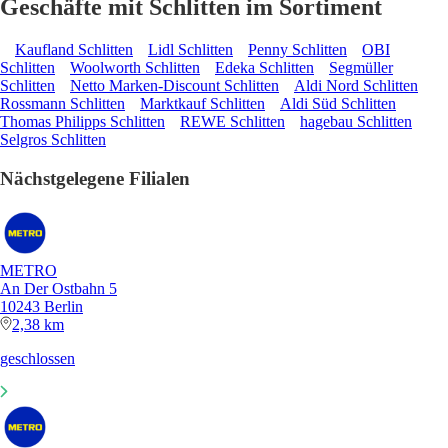
Geschäfte mit Schlitten im Sortiment
Kaufland Schlitten
Lidl Schlitten
Penny Schlitten
OBI
Schlitten
Woolworth Schlitten
Edeka Schlitten
Segmüller
Schlitten
Netto Marken-Discount Schlitten
Aldi Nord Schlitten
Rossmann Schlitten
Marktkauf Schlitten
Aldi Süd Schlitten
Thomas Philipps Schlitten
REWE Schlitten
hagebau Schlitten
Selgros Schlitten
Nächstgelegene Filialen
METRO
An Der Ostbahn 5
10243 Berlin
2,38 km
geschlossen