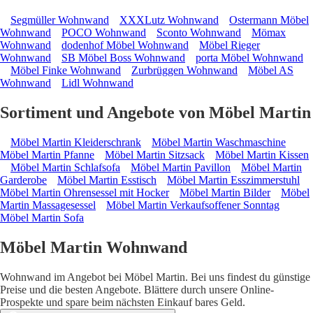
Segmüller Wohnwand
XXXLutz Wohnwand
Ostermann Möbel
Wohnwand
POCO Wohnwand
Sconto Wohnwand
Mömax
Wohnwand
dodenhof Möbel Wohnwand
Möbel Rieger
Wohnwand
SB Möbel Boss Wohnwand
porta Möbel Wohnwand
Möbel Finke Wohnwand
Zurbrüggen Wohnwand
Möbel AS
Wohnwand
Lidl Wohnwand
Sortiment und Angebote von Möbel Martin
Möbel Martin Kleiderschrank
Möbel Martin Waschmaschine
Möbel Martin Pfanne
Möbel Martin Sitzsack
Möbel Martin Kissen
Möbel Martin Schlafsofa
Möbel Martin Pavillon
Möbel Martin
Garderobe
Möbel Martin Esstisch
Möbel Martin Esszimmerstuhl
Möbel Martin Ohrensessel mit Hocker
Möbel Martin Bilder
Möbel
Martin Massagesessel
Möbel Martin Verkaufsoffener Sonntag
Möbel Martin Sofa
Möbel Martin Wohnwand
Wohnwand im Angebot bei Möbel Martin. Bei uns findest du günstige
Preise und die besten Angebote. Blättere durch unsere Online-
Prospekte und spare beim nächsten Einkauf bares Geld.