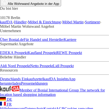
Alle Wohnwand Angebote in der App
Du bist hier
10178 Berlin
kaufDA
Händler
Möbel & Einrichtung
Möbel Martin
Sortiment
Möbel Martin Wohnwand Angebot
Unternehmen
Über Bonial.de
Für Handel und Hersteller
Karriere
Supermarkt Angebote
EDEKA Prospekt
Kaufland Prospekt
REWE Prospekt
Beliebte Händler
Aldi Nord Prospekt
Netto Prospekt
Lidl Prospekt
Ressourcen
Deutschlands Einkaufszettel
kaufDA Insights
App
herunterladen
Pressemeldungen
Member of Bonial International Group
The network for
location based shopping information
DE
FR
Hilfe
Impressum
Datenschutz
Kontakt
AGB
Cookies verwalten