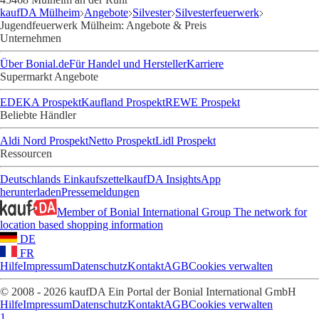
kaufDA Mülheim
Angebote
Silvester
Silvesterfeuerwerk
Jugendfeuerwerk Mülheim: Angebote & Preis
Unternehmen
Über Bonial.de
Für Handel und Hersteller
Karriere
Supermarkt Angebote
EDEKA Prospekt
Kaufland Prospekt
REWE Prospekt
Beliebte Händler
Aldi Nord Prospekt
Netto Prospekt
Lidl Prospekt
Ressourcen
Deutschlands Einkaufszettel
kaufDA Insights
App
herunterladen
Pressemeldungen
Member of Bonial International Group
The network for
location based shopping information
DE
FR
Hilfe
Impressum
Datenschutz
Kontakt
AGB
Cookies verwalten
© 2008 - 2026 kaufDA Ein Portal der Bonial International GmbH
Hilfe
Impressum
Datenschutz
Kontakt
AGB
Cookies verwalten
1