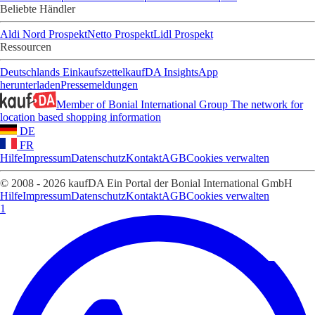
Beliebte Händler
Aldi Nord Prospekt
Netto Prospekt
Lidl Prospekt
Ressourcen
Deutschlands Einkaufszettel
kaufDA Insights
App
herunterladen
Pressemeldungen
Member of Bonial International Group
The network for
location based shopping information
DE
FR
Hilfe
Impressum
Datenschutz
Kontakt
AGB
Cookies verwalten
© 2008 - 2026 kaufDA Ein Portal der Bonial International GmbH
Hilfe
Impressum
Datenschutz
Kontakt
AGB
Cookies verwalten
1