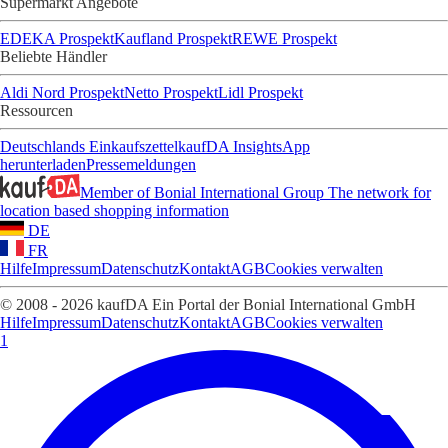
Supermarkt Angebote
EDEKA Prospekt
Kaufland Prospekt
REWE Prospekt
Beliebte Händler
Aldi Nord Prospekt
Netto Prospekt
Lidl Prospekt
Ressourcen
Deutschlands Einkaufszettel
kaufDA Insights
App
herunterladen
Pressemeldungen
Member of Bonial International Group
The network for
location based shopping information
DE
FR
Hilfe
Impressum
Datenschutz
Kontakt
AGB
Cookies verwalten
© 2008 - 2026 kaufDA Ein Portal der Bonial International GmbH
Hilfe
Impressum
Datenschutz
Kontakt
AGB
Cookies verwalten
1