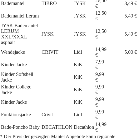
26,50
Bademantel
TIBRO
JYSK
8,49 €
€
12,50
Bademantel Lerum
JYSK
5,49 €
€
JYSK Bademantel
LERUM
12,50
JYSK
JYSK
5,49 €
XXL/XXXL
€
asphalt
14,99
Wendejacke
CRIVIT
Lidl
5,00 €
€
7,99
Kinder Jacke
KiK
€
Kinder Softshell
9,99
KiK
Jacke
€
Kinder College
9,99
KiK
Jacke
€
9,99
Kinder Jacke
KiK
€
9,99
Funktionsjacke
Crivit
Lidl
€
14,99
Bade-Poncho Baby
DECATHLON
Decathlon
€
* Der Preis der gezeigten Mantel Angebote kann regionale