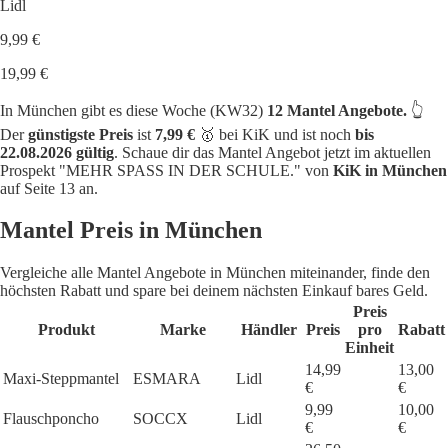
Lidl
9,99 €
19,99 €
In München gibt es diese Woche (KW32)
12 Mantel Angebote.
👆
Der
günstigste Preis
ist
7,99 €
🥇 bei KiK und ist noch
bis
22.08.2026 gültig
. Schaue dir das Mantel Angebot jetzt im aktuellen
Prospekt "MEHR SPASS IN DER SCHULE." von
KiK in München
auf Seite 13 an.
Mantel Preis in München
Vergleiche alle Mantel Angebote in München miteinander, finde den
höchsten Rabatt und spare bei deinem nächsten Einkauf bares Geld.
Preis
Produkt
Marke
Händler
Preis
pro
Rabatt
Einheit
14,99
13,00
Maxi-Steppmantel
ESMARA
Lidl
€
€
9,99
10,00
Flauschponcho
SOCCX
Lidl
€
€