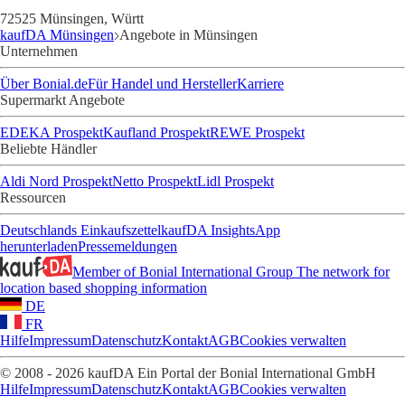
72525 Münsingen, Württ
kaufDA Münsingen
Angebote in Münsingen
Unternehmen
Über Bonial.de
Für Handel und Hersteller
Karriere
Supermarkt Angebote
EDEKA Prospekt
Kaufland Prospekt
REWE Prospekt
Beliebte Händler
Aldi Nord Prospekt
Netto Prospekt
Lidl Prospekt
Ressourcen
Deutschlands Einkaufszettel
kaufDA Insights
App
herunterladen
Pressemeldungen
Member of Bonial International Group
The network for
location based shopping information
DE
FR
Hilfe
Impressum
Datenschutz
Kontakt
AGB
Cookies verwalten
© 2008 - 2026 kaufDA Ein Portal der Bonial International GmbH
Hilfe
Impressum
Datenschutz
Kontakt
AGB
Cookies verwalten