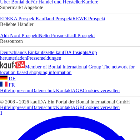
Über Bonial.de
Für Handel und Hersteller
Karriere
Supermarkt Angebote
EDEKA Prospekt
Kaufland Prospekt
REWE Prospekt
Beliebte Händler
Aldi Nord Prospekt
Netto Prospekt
Lidl Prospekt
Ressourcen
Deutschlands Einkaufszettel
kaufDA Insights
App
herunterladen
Pressemeldungen
Member of Bonial International Group
The network for
location based shopping information
DE
FR
Hilfe
Impressum
Datenschutz
Kontakt
AGB
Cookies verwalten
© 2008 - 2026 kaufDA Ein Portal der Bonial International GmbH
Hilfe
Impressum
Datenschutz
Kontakt
AGB
Cookies verwalten
1