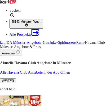
Suchen
48143 Münster, Westf
Alle Prospekte
kaufDA Münster
Angebote
Getränke
Spirituosen
Rum
Havana Club
Münster: Angebote & Preis
Anzeigen
Aktuelle Havana Club Angebote in Münster
Alle Havana Club Angebote in der App öffnen
WEITER
endet bald