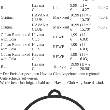
Havana
9,99
1 l =
Rum
Lidl
5,50 €
Club
€
14.27
HAVANA
10,99
(1 l = €
Original
Marktkauf
4,50 €
CLUB
€
15.70)
HAVANA
10,99
(1 l = €
Original
Marktkauf
4,50 €
CLUB
€
15.70)
Cuban Rum mixed
Havana
1,99
(1 l =
REWE
with Cola
Club
€
6.03)
Cuban Rum mixed
Havana
1,99
(1 l =
REWE
with Cola
Club
€
6.03)
Cuban Rum mixed
Havana
1,99
(1 l =
REWE
with Cola
Club
€
6.03)
Havana
19,99
(1l = €
Rum
Trinkgut
Club
€
28.56)
* Der Preis der gezeigten Havana Club Angebote kann regionale
Unterschiede aufweisen.
Werde benachrichtigt, sobald neue Havana Club Angebote da sind.
1