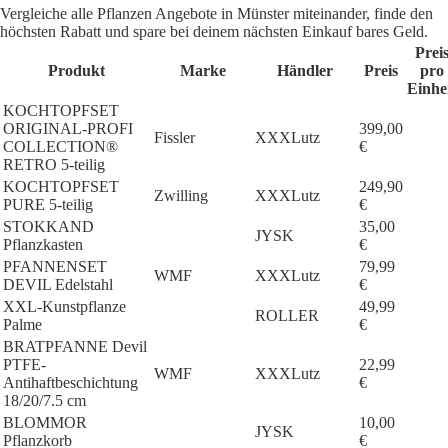
Vergleiche alle Pflanzen Angebote in Münster miteinander, finde den
höchsten Rabatt und spare bei deinem nächsten Einkauf bares Geld.
Prei
Produkt
Marke
Händler
Preis
pro
Einhe
KOCHTOPFSET
ORIGINAL-PROFI
399,00
Fissler
XXXLutz
COLLECTION®
€
RETRO 5-teilig
KOCHTOPFSET
249,90
Zwilling
XXXLutz
PURE 5-teilig
€
STOKKAND
35,00
JYSK
Pflanzkasten
€
PFANNENSET
79,99
WMF
XXXLutz
DEVIL Edelstahl
€
XXL-Kunstpflanze
49,99
ROLLER
Palme
€
BRATPFANNE Devil
PTFE-
22,99
WMF
XXXLutz
Antihaftbeschichtung
€
18/20/7.5 cm
BLOMMOR
10,00
JYSK
Pflanzkorb
€