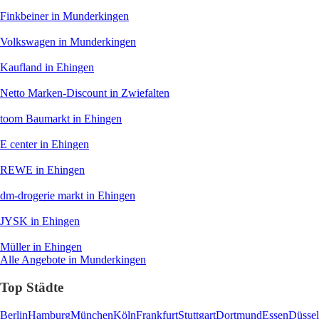
Finkbeiner
in Munderkingen
Volkswagen
in Munderkingen
Kaufland
in Ehingen
Netto Marken-Discount
in Zwiefalten
toom Baumarkt
in Ehingen
E center
in Ehingen
REWE
in Ehingen
dm-drogerie markt
in Ehingen
JYSK
in Ehingen
Müller
in Ehingen
Alle Angebote in Munderkingen
Top Städte
Berlin
Hamburg
München
Köln
Frankfurt
Stuttgart
Dortmund
Essen
Düssel