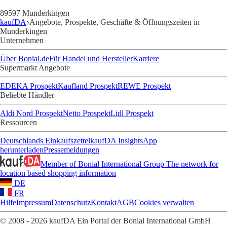
89597 Munderkingen
kaufDA
Angebote, Prospekte, Geschäfte & Öffnungszeiten in
Munderkingen
Unternehmen
Über Bonial.de
Für Handel und Hersteller
Karriere
Supermarkt Angebote
EDEKA Prospekt
Kaufland Prospekt
REWE Prospekt
Beliebte Händler
Aldi Nord Prospekt
Netto Prospekt
Lidl Prospekt
Ressourcen
Deutschlands Einkaufszettel
kaufDA Insights
App
herunterladen
Pressemeldungen
Member of Bonial International Group
The network for
location based shopping information
DE
FR
Hilfe
Impressum
Datenschutz
Kontakt
AGB
Cookies verwalten
© 2008 - 2026 kaufDA Ein Portal der Bonial International GmbH