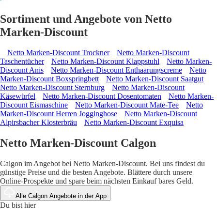
Sortiment und Angebote von Netto
Marken-Discount
Netto Marken-Discount Trockner
Netto Marken-Discount
Taschentücher
Netto Marken-Discount Klappstuhl
Netto Marken-
Discount Anis
Netto Marken-Discount Enthaarungscreme
Netto
Marken-Discount Boxspringbett
Netto Marken-Discount Saatgut
Netto Marken-Discount Sternburg
Netto Marken-Discount
Käsewürfel
Netto Marken-Discount Dosentomaten
Netto Marken-
Discount Eismaschine
Netto Marken-Discount Mate-Tee
Netto
Marken-Discount Herren Jogginghose
Netto Marken-Discount
Alpirsbacher Klosterbräu
Netto Marken-Discount Exquisa
Netto Marken-Discount Calgon
Calgon im Angebot bei Netto Marken-Discount. Bei uns findest du
günstige Preise und die besten Angebote. Blättere durch unsere
Online-Prospekte und spare beim nächsten Einkauf bares Geld.
Alle Calgon Angebote in der App
Du bist hier