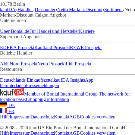
10178 Berlin
kaufDA
Händler
Discounter
Netto Marken-Discount
Sortiment
Netto
Marken-Discount Calgon Angebot
Unternehmen
Über Bonial.de
Für Handel und Hersteller
Karriere
Supermarkt Angebote
EDEKA Prospekt
Kaufland Prospekt
REWE Prospekt
Beliebte Händler
Aldi Nord Prospekt
Netto Prospekt
Lidl Prospekt
Ressourcen
Deutschlands Einkaufszettel
kaufDA Insights
App
herunterladen
Pressemeldungen
Member of Bonial International Group
The network for
location based shopping information
DE
FR
Hilfe
Impressum
Datenschutz
Kontakt
AGB
Cookies verwalten
© 2008 - 2026 kaufDA Ein Portal der Bonial International GmbH
Hilfe
Impressum
Datenschutz
Kontakt
AGB
Cookies verwalten