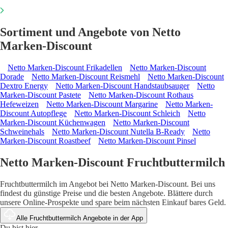
Sortiment und Angebote von Netto
Marken-Discount
Netto Marken-Discount Frikadellen
Netto Marken-Discount
Dorade
Netto Marken-Discount Reismehl
Netto Marken-Discount
Dextro Energy
Netto Marken-Discount Handstaubsauger
Netto
Marken-Discount Pastete
Netto Marken-Discount Rothaus
Hefeweizen
Netto Marken-Discount Margarine
Netto Marken-
Discount Autopflege
Netto Marken-Discount Schleich
Netto
Marken-Discount Küchenwagen
Netto Marken-Discount
Schweinehals
Netto Marken-Discount Nutella B-Ready
Netto
Marken-Discount Roastbeef
Netto Marken-Discount Pinsel
Netto Marken-Discount Fruchtbuttermilch
Fruchtbuttermilch im Angebot bei Netto Marken-Discount. Bei uns
findest du günstige Preise und die besten Angebote. Blättere durch
unsere Online-Prospekte und spare beim nächsten Einkauf bares Geld.
Alle Fruchtbuttermilch Angebote in der App
Du bist hier