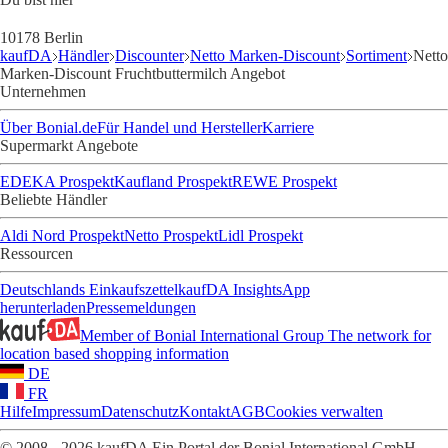
10178 Berlin
kaufDA
Händler
Discounter
Netto Marken-Discount
Sortiment
Netto
Marken-Discount Fruchtbuttermilch Angebot
Unternehmen
Über Bonial.de
Für Handel und Hersteller
Karriere
Supermarkt Angebote
EDEKA Prospekt
Kaufland Prospekt
REWE Prospekt
Beliebte Händler
Aldi Nord Prospekt
Netto Prospekt
Lidl Prospekt
Ressourcen
Deutschlands Einkaufszettel
kaufDA Insights
App
herunterladen
Pressemeldungen
Member of Bonial International Group
The network for
location based shopping information
DE
FR
Hilfe
Impressum
Datenschutz
Kontakt
AGB
Cookies verwalten
© 2008 - 2026 kaufDA Ein Portal der Bonial International GmbH