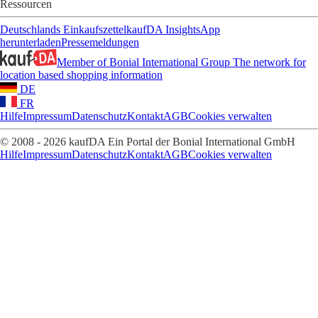
Ressourcen
Deutschlands Einkaufszettel
kaufDA Insights
App
herunterladen
Pressemeldungen
Member of Bonial International Group
The network for
location based shopping information
DE
FR
Hilfe
Impressum
Datenschutz
Kontakt
AGB
Cookies verwalten
© 2008 - 2026 kaufDA Ein Portal der Bonial International GmbH
Hilfe
Impressum
Datenschutz
Kontakt
AGB
Cookies verwalten