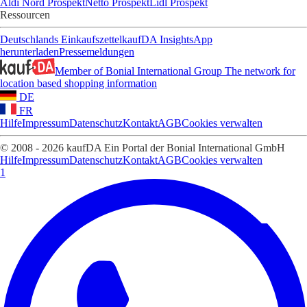
Aldi Nord Prospekt
Netto Prospekt
Lidl Prospekt
Ressourcen
Deutschlands Einkaufszettel
kaufDA Insights
App
herunterladen
Pressemeldungen
Member of Bonial International Group
The network for
location based shopping information
DE
FR
Hilfe
Impressum
Datenschutz
Kontakt
AGB
Cookies verwalten
© 2008 - 2026 kaufDA Ein Portal der Bonial International GmbH
Hilfe
Impressum
Datenschutz
Kontakt
AGB
Cookies verwalten
1