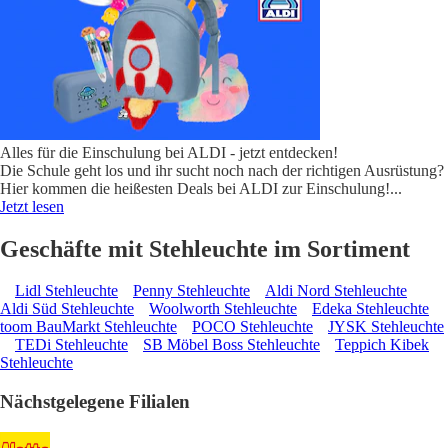
Alles für die Einschulung bei ALDI - jetzt entdecken!
Die Schule geht los und ihr sucht noch nach der richtigen Ausrüstung?
Hier kommen die heißesten Deals bei ALDI zur Einschulung!
...
Jetzt lesen
Geschäfte mit Stehleuchte im Sortiment
Lidl Stehleuchte
Penny Stehleuchte
Aldi Nord Stehleuchte
Aldi Süd Stehleuchte
Woolworth Stehleuchte
Edeka Stehleuchte
toom BauMarkt Stehleuchte
POCO Stehleuchte
JYSK Stehleuchte
TEDi Stehleuchte
SB Möbel Boss Stehleuchte
Teppich Kibek
Stehleuchte
Nächstgelegene Filialen