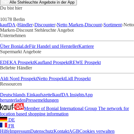
Alle Stehleuchte Angebote in der App
Du bist hier
10178 Berlin
kaufDA
Händler
Discounter
Netto Marken-Discount
Sortiment
Netto
Marken-Discount Stehleuchte Angebot
Unternehmen
Über Bonial.de
Für Handel und Hersteller
Karriere
Supermarkt Angebote
EDEKA Prospekt
Kaufland Prospekt
REWE Prospekt
Beliebte Händler
Aldi Nord Prospekt
Netto Prospekt
Lidl Prospekt
Ressourcen
Deutschlands Einkaufszettel
kaufDA Insights
App
herunterladen
Pressemeldungen
Member of Bonial International Group
The network for
location based shopping information
DE
FR
Hilfe
Impressum
Datenschutz
Kontakt
AGB
Cookies verwalten