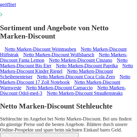
geöffnet
Sortiment und Angebote von Netto
Marken-Discount
Netto Marken-Discount Weintrauben
Netto Marken-Discount
Hüftsteak
Netto Marken-Discount Wolfsbarsch
Netto Marken-
Discount Fanta Lemon
Netto Marken-Discount Cinzano
Netto
Marken-Discount Bio Eier
Netto Marken-Discount Paprika
Netto
Marken-Discount Kinder Riegel
Netto Marken-Discount
Scheibenenteiser
Netto Marken-Discount Coca Cola Zero
Netto
Marken-Discount 17 Zoll Notebook
Netto Marken-Discount
Warnweste
Netto Marken-Discount Carpaccio
Netto Marken-
Discount Odol-med-3
Netto Marken-Discount Straußensteaks
Netto Marken-Discount Stehleuchte
Stehleuchte im Angebot bei Netto Marken-Discount. Bei uns findest
du günstige Preise und die besten Angebote. Blättere durch unsere
Online-Prospekte und spare beim nächsten Einkauf bares Geld.