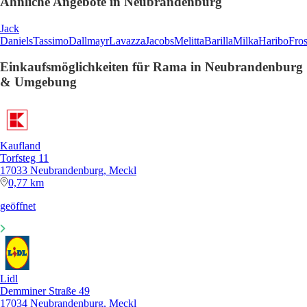
Ähnliche Angebote in Neubrandenburg
Jack
Daniels
Tassimo
Dallmayr
Lavazza
Jacobs
Melitta
Barilla
Milka
Haribo
Fros
Einkaufsmöglichkeiten für Rama in Neubrandenburg
& Umgebung
Kaufland
Torfsteg 11
17033 Neubrandenburg, Meckl
0,77 km
geöffnet
Lidl
Demminer Straße 49
17034 Neubrandenburg, Meckl