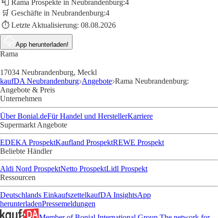
📮 Rama Prospekte in Neubrandenburg:
4
🛒 Geschäfte in Neubrandenburg:
4
⏱️ Letzte Aktualisierung:
08.08.2026
App herunterladen!
Rama
17034 Neubrandenburg, Meckl
kaufDA Neubrandenburg
Angebote
Rama Neubrandenburg:
Angebote & Preis
Unternehmen
Über Bonial.de
Für Handel und Hersteller
Karriere
Supermarkt Angebote
EDEKA Prospekt
Kaufland Prospekt
REWE Prospekt
Beliebte Händler
Aldi Nord Prospekt
Netto Prospekt
Lidl Prospekt
Ressourcen
Deutschlands Einkaufszettel
kaufDA Insights
App
herunterladen
Pressemeldungen
Member of Bonial International Group
The network for